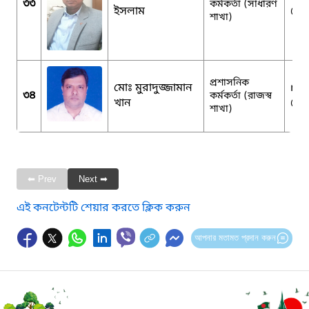
৩৩
কর্মকর্তা (সাধারণ
ইসলাম
@g
শাখা)
প্রশাসনিক
মোঃ মুরাদুজ্জামান
me
৩৪
কর্মকর্তা (রাজস্ব
খান
@g
শাখা)
⬅ Prev
Next ➡
এই কনটেন্টটি শেয়ার করতে ক্লিক করুন
আপনার মতামত প্রদান করুন