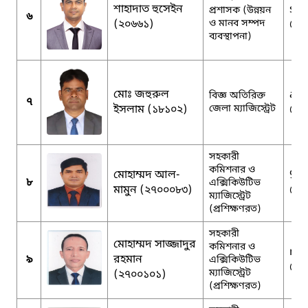
শাহাদাত হুসেইন
sha
প্রশাসক (উন্নয়ন
৬
(২০৬৬১)
ও মানব সম্পদ
@g
ব্যবস্থাপনা)
মোঃ জহুরুল
adm
বিজ্ঞ অতিরিক্ত
৭
ইসলাম (১৮১০২)
জেলা ম্যাজিস্ট্রেট
@g
সহকারী
কমিশনার ও
মোহাম্মদ আল-
90
৮
এক্সিকিউটিভ
মামুন (২৭০০০৮৩)
@g
ম্যাজিস্ট্রেট
(প্রশিক্ষণরত)
সহকারী
মোহাম্মদ সাজ্জাদুর
কমিশনার ও
mm
৯
রহমান
এক্সিকিউটিভ
@g
ম্যাজিস্ট্রেট
(২৭০০১০১)
(প্রশিক্ষণরত)