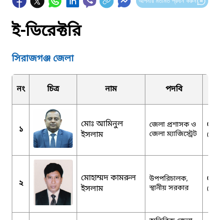
আপনার মতামত প্রদান করুন
ই-ডিরেক্টরি
সিরাজগঞ্জ জেলা
নং
চিত্র
নাম
পদবি
মোঃ আমিনুল
dcs
জেলা প্রশাসক ও
১
ইসলাম
জেলা ম্যাজিস্ট্রেট
@m
মোহাম্মদ কামরুল
ddl
উপপরিচালক,
২
ইসলাম
স্থানীয় সরকার
@g