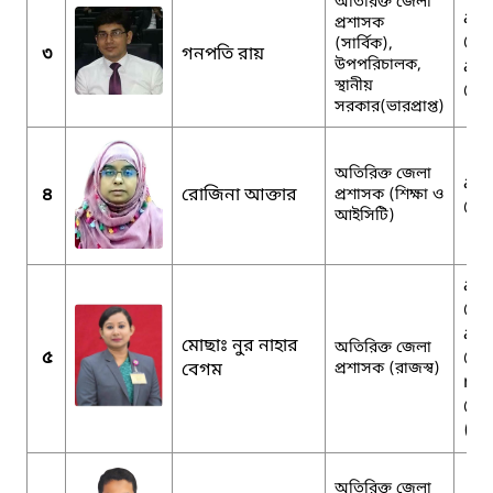
অতিরিক্ত জেলা
adc
প্রশাসক
@m
(সার্বিক),
৩
গনপতি রায়
উপপরিচালক,
adc
স্থানীয়
@gm
সরকার(ভারপ্রাপ্ত)
অতিরিক্ত জেলা
adc
৪
রোজিনা আক্তার
প্রশাসক (শিক্ষা ও
@gm
আইসিটি)
adc
@gm
adc
মোছাঃ নুর নাহার
অতিরিক্ত জেলা
৫
@m
বেগম
প্রশাসক (রাজস্ব)
nah
@g
(ব্য
অতিরিক্ত জেলা