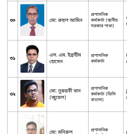
প্রশাসনিক
acg
৩০
মো: রুহুল আমিন
কর্মকর্তা (স্থানীয়
@m
সরকার শাখা)
এস. এম. ইব্রাহীম
ibr
প্রশাসনিক
৩১
হোসেন
কর্মকর্তা
@g
প্রশাসনিক
মো: নুরুন্নবী খান
jew
৩২
কর্মকর্তা (ডিসি
(জুয়েল)
@y
বাংলো)
প্রশাসনিক
মো: মনিরুল
mon