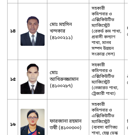
সহকারী
কমিশনার ও
এক্সিকিউটিভ
মোঃ মহসিন
ম্যাজিস্ট্রেট
md
১৪
খন্দকার
(রেকর্ড রুম শাখা,
@g
প্রবাসী কল্যাণ
(৪১০০২১১)
শাখা, মানব
সম্পদ উন্নয়ন
সংক্রান্ত সেল)
সহকারী
কমিশনার ও
মোঃ
akh
এক্সিকিউটিভ
১৫
আখিরুজ্জামান
ম্যাজিস্ট্রেট
@g
(৪১০০২৮৭)
(নেজারত শাখা,
ট্রেজারী শাখা)
সহকারী
কমিশনার ও
এক্সিকিউটিভ
ফারজানা রহমান
far
ম্যাজিস্ট্রেট
১৬
তন্বী (৪১০০৩০০)
(ব্যবসা বাণিজ্য
@g
শাখা, হেল্প ডেস্ক