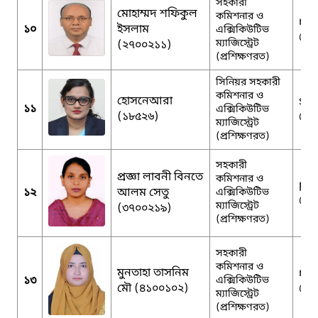
সহকারী
মোহাম্মদ শফিকুল
কমিশনার ও
rs.
১০
ইসলাম
এক্সিকিউটিভ
@g
ম্যাজিস্ট্রেট
(২৭০০২১১)
(প্রশিক্ষণরত)
সিনিয়র সহকারী
কমিশনার ও
হোসনেআরা
sha
১১
এক্সিকিউটিভ
(১৮৫২৬)
@g
ম্যাজিস্ট্রেট
(প্রশিক্ষণরত)
সহকারী
প্রজ্ঞা লাবনী বিনতে
কমিশনার ও
pra
১২
আলম সেতু
এক্সিকিউটিভ
@g
ম্যাজিস্ট্রেট
(৩৭০০২১৯)
(প্রশিক্ষণরত)
সহকারী
কমিশনার ও
মুনতাহা তাসনিম
mu
১৩
এক্সিকিউটিভ
মৌ (৪১০০১০২)
@g
ম্যাজিস্ট্রেট
(প্রশিক্ষণরত)