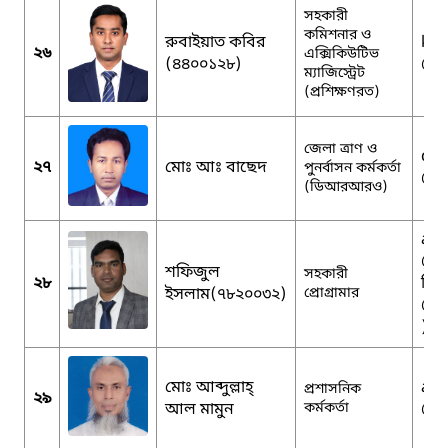
সহকারী
কমিশনার ও
রুবাইয়াত কবির
kab
২৬
এক্সিকিউটিভ
(৪৪০০১২৮)
@g
ম্যাজিস্ট্রেট
(প্রশিক্ষণরত)
জেলা ত্রাণ ও
drr
২৭
মোঃ আঃ বাছেদ
পুনর্বাসন কর্মকর্তা
@g
(ডিআরআরও)
apd
@m
শফিজুল
সহকারী
২৮
সিয়
ইসলাম(৭৮২০০৩২)
প্রোগ্রামার
@gm
)
মোঃ আব্দুল্লাহ্
ao
প্রশাসনিক
২৯
আল মামুন
কর্মকর্তা
@g