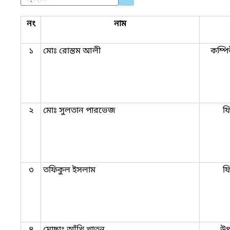
নং
নাম
১
মোঃ রোস্তম আলী
কম্প
২
মোঃ সুলতান পারভেজ
ফ
৩
তফিকুল ইসলাম
ফ
৪
মোছাঃ আঁখি খাতুন
উপ