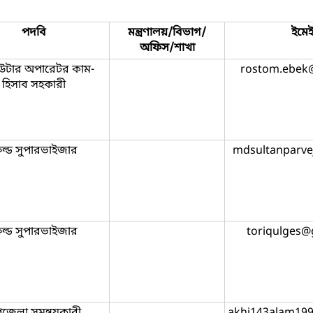
পদবি
মন্ত্রণালয়/বিভাগ/
ইমে
অফিস/শাখা
িউটার অপারেটর কাম-
rostom.ebek
হিসাব সহকারী
িল্ড সুপারভাইজার
mdsultanparve
িল্ড সুপারভাইজার
toriqulges@
জেলা সমন্বয়কারী
akhi143alam19