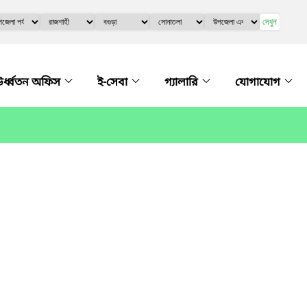
দেখুন
র্ধ্বতন অফিস
ই-সেবা
গ্যালারি
যোগাযোগ