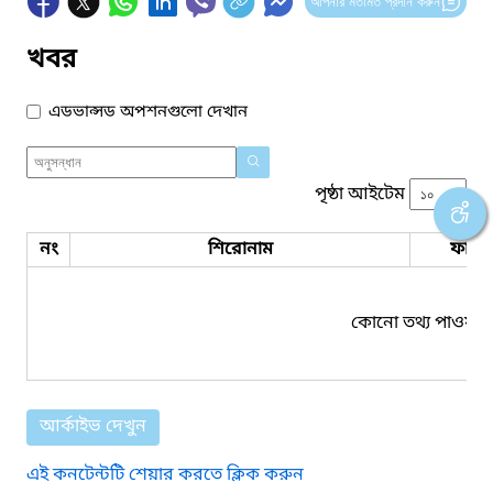
আপনার মতামত প্রদান করুন
খবর
এডভান্সড অপশনগুলো দেখান
পৃষ্ঠা আইটেম
নং
শিরোনাম
ফাইল
কোনো তথ্য পাওয়া য
আর্কাইভ দেখুন
এই কনটেন্টটি শেয়ার করতে ক্লিক করুন